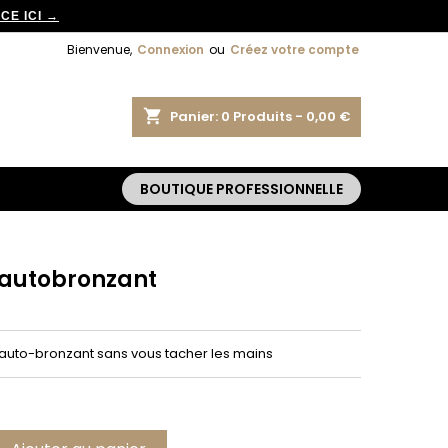
CE ICI →
×
×
×
Bienvenue,
Connexion
ou
Créez votre compte
shopping_cart
Panier:
0
Produits - 0,00 €
BOUTIQUE PROFESSIONNELLE
n
s
 autobronzant
auto-bronzant sans vous tacher les mains