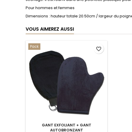
Pour hommes et femmes
Dimensions : hauteur totale 20.50cm / largeur du poign
VOUS AIMEREZ AUSSI
Pack
favorite_border
GANT EXFOLIANT + GANT
AUTOBRONZANT