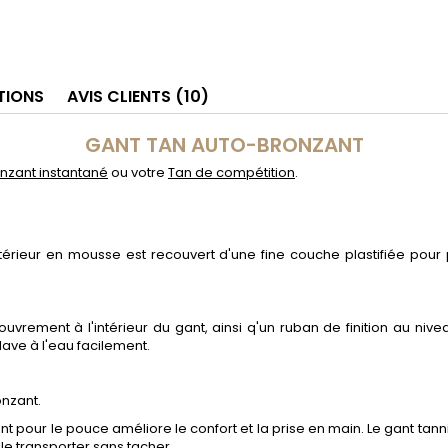
TIONS
AVIS CLIENTS (10)
GANT TAN AUTO-BRONZANT
nzant instantané
ou votre
Tan de compétition
.
érieur en mousse est recouvert d'une fine couche plastifiée pour 
vrement à l'intérieur du gant, ainsi q'un ruban de finition au niv
lave à l'eau facilement.
onzant.
t pour le pouce améliore le confort et la prise en main. Le gant tan
 le transporter sans tacher.