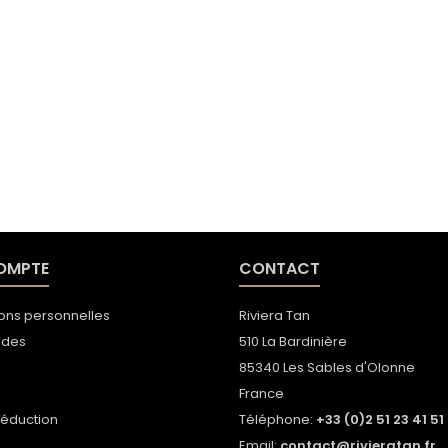
OMPTE
CONTACT
ions personnelles
Riviera Tan
des
510 La Bardinière
85340 Les Sables d'Olonne
s
France
réduction
Téléphone:
+33 (0)2 51 23 41 51
Email:
contact@rivieratan.fr