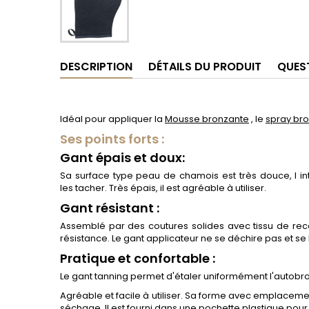
DESCRIPTION
DÉTAILS DU PRODUIT
QUES
Idéal pour appliquer la
Mousse bronzante
, le
spray bro
Ses points forts :
Gant épais et doux:
Sa surface type peau de chamois est très douce, l int
les tacher. Très épais, il est agréable à utiliser.
Gant résistant :
Assemblé par des coutures solides avec tissu de recou
résistance. Le gant applicateur ne se déchire pas et se 
Pratique et confortable :
Le gant tanning permet d'étaler uniformément l'autobr
Agréable et facile à utiliser. Sa forme avec emplacemen
séchage. Il est fourni dans une pochette plastique pour