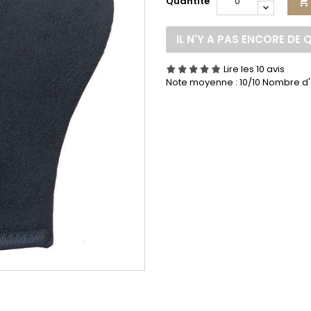
Quantité

IL N'Y A PAS ENCORE DE 
Lire les 10 avis
Note moyenne :
10
/10 Nombre d'