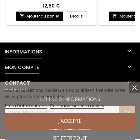
Prix
Pr
12,80 €
1
Ajouter au panier
Détails
Ajouter au



INFORMATIONS

MON COMPTE

CONTACT
Vous acceptez nos cookies? Ils nous aident à rendre votre
visite plus fluide et agréable
LETTRE D'INFORMATIONS
Plus d'informations
Personnaliser les cookies
J'ACCEPTE
REJETER TOUT