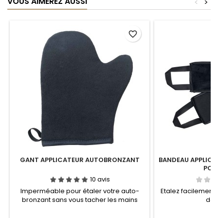
VOUS AIMEREZ AUSSI
<
>
favorite_border
GANT APPLICATEUR AUTOBRONZANT
BANDEAU APPLIC
POU
10 avis
Imperméable pour étaler votre auto-
Etalez facilement 
bronzant sans vous tacher les mains
dan